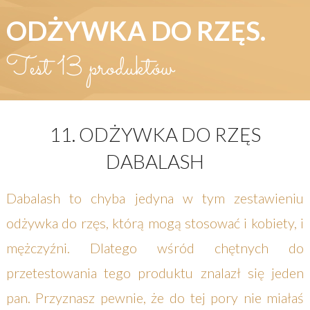
ODŻYWKA DO RZĘS.
Test 13 produktów
11. ODŻYWKA DO RZĘS
DABALASH
Dabalash to chyba jedyna w tym zestawieniu
odżywka do rzęs, którą mogą stosować i kobiety, i
mężczyźni. Dlatego wśród chętnych do
przetestowania tego produktu znalazł się jeden
pan. Przyznasz pewnie, że do tej pory nie miałaś