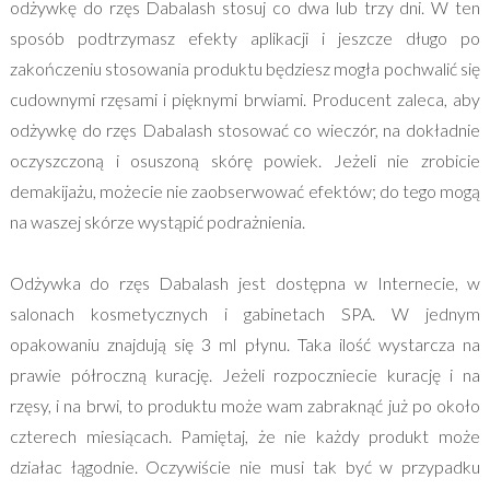
odżywkę do rzęs Dabalash stosuj co dwa lub trzy dni. W ten
sposób podtrzymasz efekty aplikacji i jeszcze długo po
zakończeniu stosowania produktu będziesz mogła pochwalić się
cudownymi rzęsami i pięknymi brwiami. Producent zaleca, aby
odżywkę do rzęs Dabalash stosować co wieczór, na dokładnie
oczyszczoną i osuszoną skórę powiek. Jeżeli nie zrobicie
demakijażu, możecie nie zaobserwować efektów; do tego mogą
na waszej skórze wystąpić podrażnienia.
Odżywka do rzęs Dabalash jest dostępna w Internecie, w
salonach kosmetycznych i gabinetach SPA. W jednym
opakowaniu znajdują się 3 ml płynu. Taka ilość wystarcza na
prawie półroczną kurację. Jeżeli rozpoczniecie kurację i na
rzęsy, i na brwi, to produktu może wam zabraknąć już po około
czterech miesiącach. Pamiętaj, że nie każdy produkt może
działac łągodnie. Oczywiście nie musi tak być w przypadku