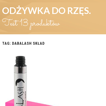
ODŻYWKA DO RZĘS.
Test 13 produktów
TAG:
DABALASH SKŁAD